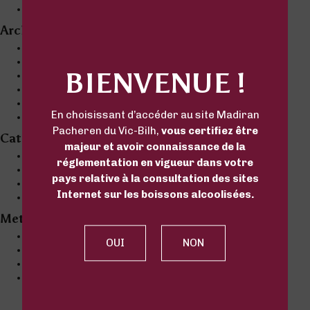
4 DIY autour du vin pour les fêtes UK
Archives
July 2019
March 2019
BIENVENUE !
February 2019
January 2019
December 2018
En choisissant d’accéder au site Madiran
November 2018
Pacheren du Vic-Bilh,
vous certifiez être
Categories
majeur et avoir connaissance de la
Actualité UK
réglementation en vigueur dans votre
Comprendre UK
pays relative à la consultation des sites
Conseils UK
Internet sur les boissons alcoolisées.
Événement UK
Meta
Log in
Entries feed
Comments feed
WordPress.org