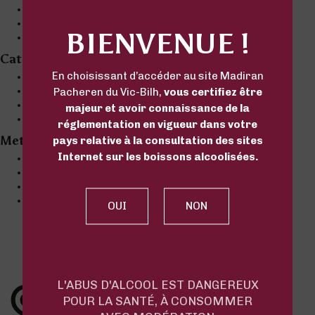
January 2019
December 2018
BIENVENUE !
November 2018
Categories
En choisissant d’accéder au site Madiran
Actualité UK
Comprendre UK
Pacheren du Vic-Bilh,
vous certifiez être
Conseils UK
majeur et avoir connaissance de la
Événement UK
réglementation en vigueur dans votre
Meta
pays relative à la consultation des sites
Internet sur les boissons alcoolisées.
Log in
Entries feed
Comments feed
WordPress.org
L'ABUS D'ALCOOL EST DANGEREUX
POUR LA SANTÉ, À CONSOMMER