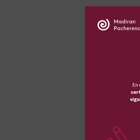
En 
cer
vigu