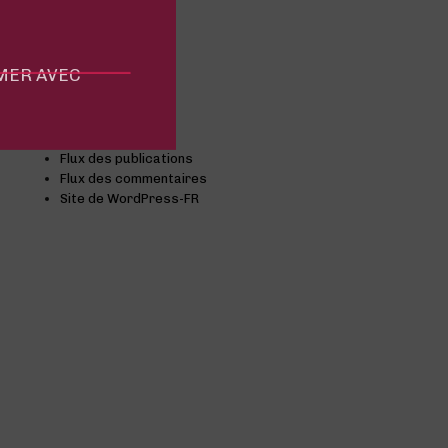
Comprendre
Conseils
Événement
MMER AVEC
Non classifié(e)
Meta
Connexion
Flux des publications
Flux des commentaires
Site de WordPress-FR