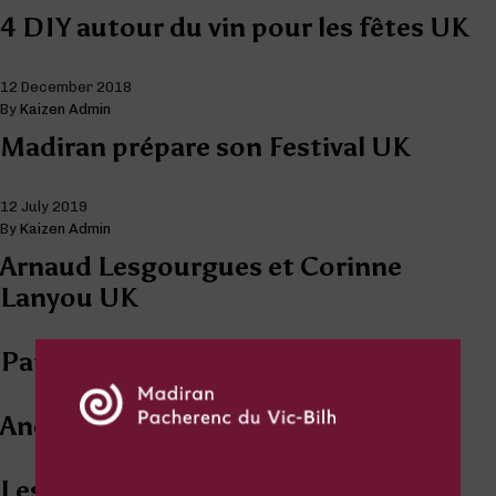
4 DIY autour du vin pour les fêtes UK
12 December 2018
By
Kaizen Admin
Madiran prépare son Festival UK
12 July 2019
By
Kaizen Admin
Arnaud Lesgourgues et Corinne
Lanyou UK
Panacotta coco UK
André Micas UK
Les Madiran’dez-vous à Nantes :