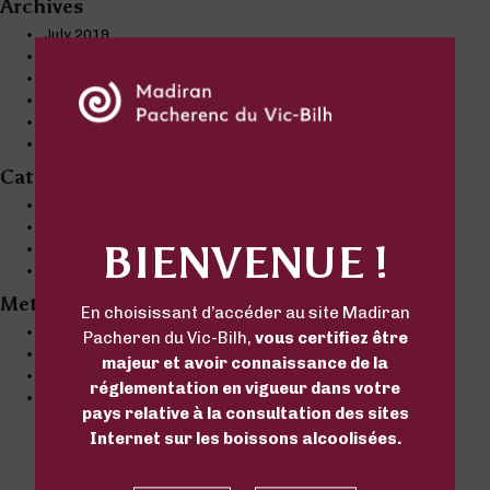
Archives
July 2019
March 2019
February 2019
January 2019
December 2018
November 2018
Categories
Actualité UK
Comprendre UK
BIENVENUE !
Conseils UK
Événement UK
Meta
En choisissant d’accéder au site Madiran
Log in
Pacheren du Vic-Bilh,
vous certifiez être
Entries feed
majeur et avoir connaissance de la
Comments feed
réglementation en vigueur dans votre
WordPress.org
pays relative à la consultation des sites
Internet sur les boissons alcoolisées.