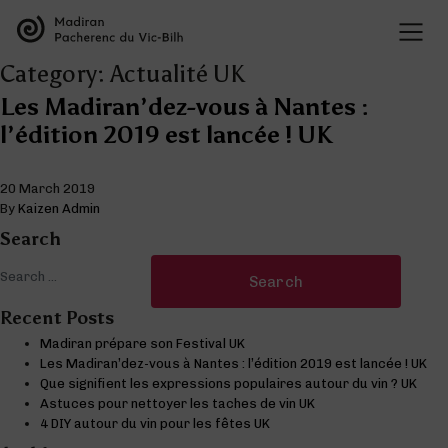
THE APPELLATIONS
Presentation of the appellations
Category:
Actualité UK
THE WINES
Organisation of the appellations
Les Madiran’dez-vous à Nantes :
Madiran wines
The history of the appellations
l’édition 2019 est lancée ! UK
VISIT THE SITES
Pacherenc du Vic-Bilh wines
Research & development
Offers
Tasting
Presentation of the grape varieties
BLOG
20 March 2019
Map of the Appellations
Wine and food pairings
Presentation of the terroir
By
Kaizen Admin
All our wines
Search
Search for:
Recent Posts
Visite des domaines
Deux entités au sein de la même maison
Madiran prépare son Festival UK
Les Madiran’dez-vous à Nantes : l’édition 2019 est lancée ! UK
Les vins de Madiran
Que signifient les expressions populaires autour du vin ? UK
Astuces pour nettoyer les taches de vin UK
4 DIY autour du vin pour les fêtes UK