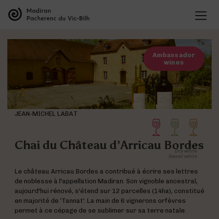
THE APPELLATIONS
Presentation of the appellations
THE WINES
Organisation of the appellations
Ambassador
Madiran wines
The history of the appellations
wines
VISIT THE SITES
Pacherenc du Vic-Bilh wines
Research & development
Offers
Tasting
Presentation of the grape varieties
BLOG
Map of the Appellations
Wine and food pairings
Presentation of the terroir
All our wines
JEAN-MICHEL LABAT
Chai du Château d’Arricau Bordes
Red
Dry white
Sweet white
Visite des domaines
Deux entités au sein de la même maison
Le château Arricau Bordes a contribué à écrire ses lettres
Les vins de Madiran
de noblesse à l'appellation Madiran. Son vignoble ancestral,
aujourd'hui rénové, s'étend sur 12 parcelles (14ha), constitué
en majorité de ‘Tannat'. La main de 6 vignerons orfèvres
permet à ce cépage de se sublimer sur sa terre natale.