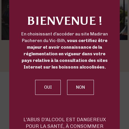
BIENVENUE !
En choisissant d’accéder au site Madiran
Pacheren du Vic-Bilh,
vous certifiez être
majeur et avoir connaissance de la
réglementation en vigueur dans votre
pays relative à la consultation des sites
Internet sur les boissons alcoolisées.
CHÂTEAU DE VIELLA
How to contact us?
Route de Maumusson - 32400 Viella
33 (0)5 62 69 75 81
L'ABUS D'ALCOOL EST DANGEREUX
POUR LA SANTÉ, À CONSOMMER