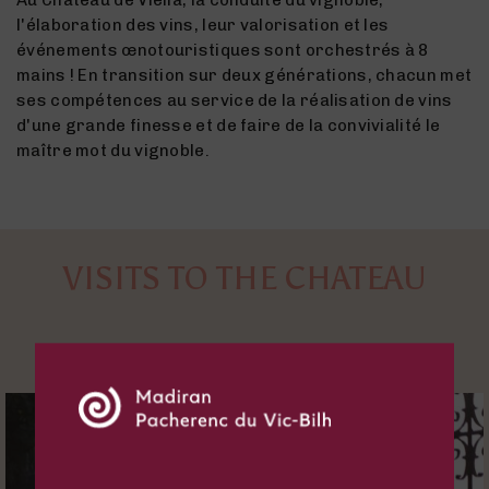
l'élaboration des vins, leur valorisation et les
événements œnotouristiques sont orchestrés à 8
mains ! En transition sur deux générations, chacun met
ses compétences au service de la réalisation de vins
d'une grande finesse et de faire de la convivialité le
maître mot du vignoble.
VISITS TO THE CHATEAU