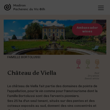
THE APPELLATIONS
Presentation of the appellations
THE WINES
Organisation of the appellations
Ambassador
Madiran wines
The history of the appellations
wines
VISIT THE SITES
Pacherenc du Vic-Bilh wines
Research & development
Offers
Tasting
Presentation of the grape varieties
BLOG
Map of the Appellations
Wine and food pairings
Presentation of the terroir
All our wines
FAMILLE BORTOLUSSI
Château de Viella
Red
Dry white
Sweet white
Visite des domaines
Deux entités au sein de la même maison
Le château de Viella fait partie des domaines de pointe de
Les vins de Madiran
l'appellation, pour le vin comme pour l'œnotourisme dont la
Famille Bortolussi sont des fervents pionniers.
Ses 25 ha d'un seul tenant, situés sur des pentes et des
coteaux exposés au sud, donnent des vins concentrés et