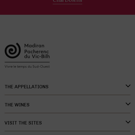
Chai Doléris
THE APPELLATIONS
Presentation of the appellations
THE WINES
Organisation of the appellations
Madiran wines
The history of the appellations
VISIT THE SITES
Pacherenc du Vic-Bilh wines
Research & development