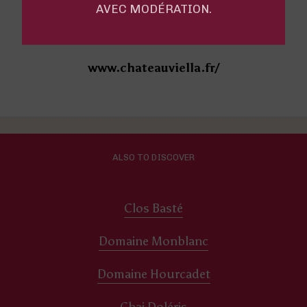
AVEC MODÉRATION.
Du lundi au samedi de 8h00 à 12h00 et de 14h à 18h30
Le dimanche sur rendez-vous
www.chateauviella.fr/
ALSO TO DISCOVER
Clos Basté
Domaine Monblanc
Domaine Hourcadet