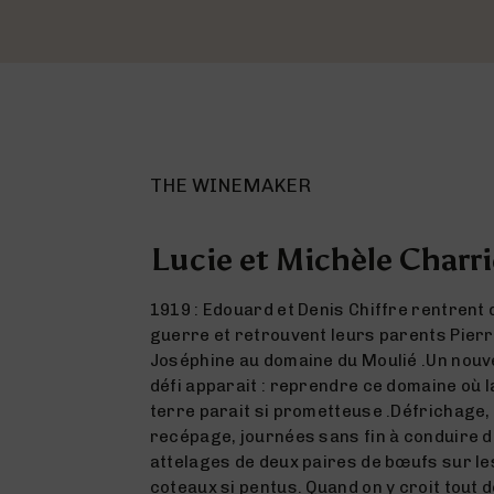
THE WINEMAKER
Lucie et Michèle Charri
1919 : Edouard et Denis Chiffre rentrent 
guerre et retrouvent leurs parents Pierr
Joséphine au domaine du Moulié .Un nou
défi apparait : reprendre ce domaine où l
terre parait si prometteuse .Défrichage,
recépage, journées sans fin à conduire 
attelages de deux paires de bœufs sur le
coteaux si pentus. Quand on y croit tout 