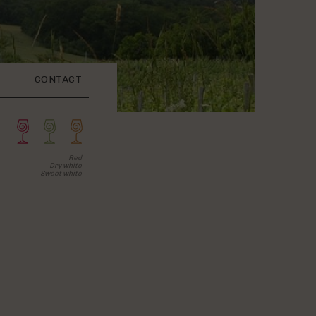
CONTACT
Red
Dry white
Sweet white