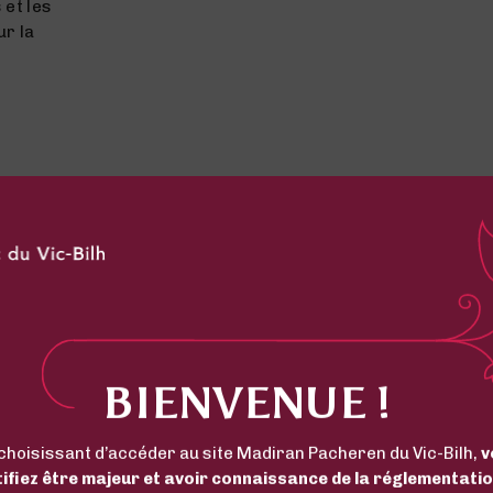
 et les
ur la
ISITS TO THE CHATE
BIENVENUE !
choisissant d’accéder au site Madiran Pacheren du Vic-Bilh,
v
tifiez être majeur et avoir connaissance de la réglementatio