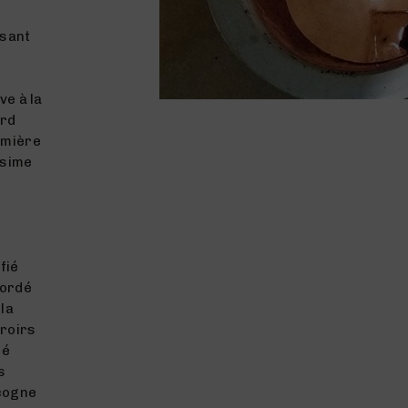
nsant
ve à la
ard
emière
ésime
fié
bordé
 la
rroirs
té
s
scogne