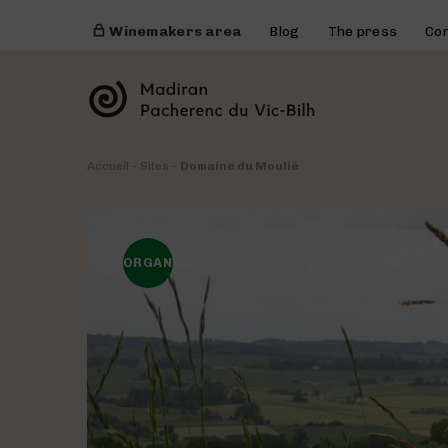
Winemakers area
Blog
The press
Co
Accueil
-
Sites
-
Domaine du Moulié
ORGANIC