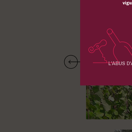
vigu
L'ABUS D