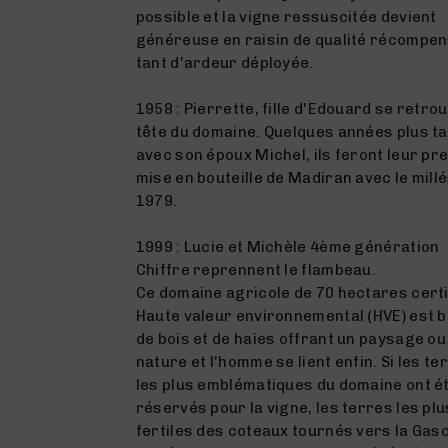
possible et la vigne ressuscitée devient
généreuse en raisin de qualité récompe
tant d'ardeur déployée.
1958 : Pierrette, fille d'Edouard se retrou
tête du domaine. Quelques années plus t
avec son époux Michel, ils feront leur pr
mise en bouteille de Madiran avec le mill
1979.
1999 : Lucie et Michèle 4ème génération
Chiffre reprennent le flambeau.
Ce domaine agricole de 70 hectares certi
Haute valeur environnemental (HVE) est 
de bois et de haies offrant un paysage ou
nature et l'homme se lient enfin. Si les te
les plus emblématiques du domaine ont é
réservés pour la vigne, les terres les plu
fertiles des coteaux tournés vers la Ga