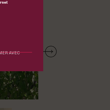
ernet
MMER AVEC