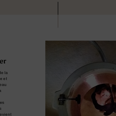
er
de la
e et
veau
a
des
s
devient