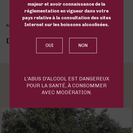
majeur et avoir connaissance de la
réglementation en vigueur dans votre
pays relative à la consultation des sites
Internet sur les boissons alcoolisées.
AOC MADIRAN
Domaine du Moulié – Chiffre
VISITES AU CHATEAU
L'ABUS D'ALCOOL EST DANGEREUX
POUR LA SANTÉ, À CONSOMMER
AVEC MODÉRATION.