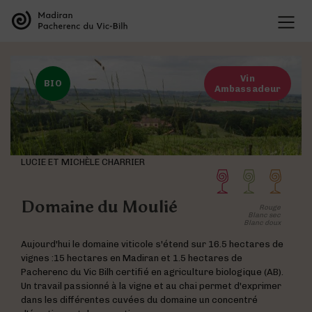
LES APPELLATIONS
Présentation des appellations
LES VINS
L’organisation des appellations
Vin
Les vins de Madiran
BIO
L’histoire des appellations
Ambassadeur
CULTURE VIGNERONNE
Les vins de Pacherenc du Vic-Bilh
Recherche et développement
Le savoir vivre des vignerons
Les vins Bleu Tannat
Présentation des cépages
TOURISME VIGNERONS
Dégustation
Présentation du terroir
La Maison des Vins
Les accords mets & vins
LUCIE ET MICHÈLE CHARRIER
BLOG
Liste des offres
Liste des domaines
Domaine du Moulié
Rouge
Les événements phares des appellations
Blanc sec
Blanc doux
Deux entités au sein de la même maison
Aujourd'hui le domaine viticole s'étend sur 16.5 hectares de
Les vins de Madiran
vignes :15 hectares en Madiran et 1.5 hectares de
Pacherenc du Vic Bilh certifié en agriculture biologique (AB).
Un travail passionné à la vigne et au chai permet d'exprimer
Visite des domaines
dans les différentes cuvées du domaine un concentré