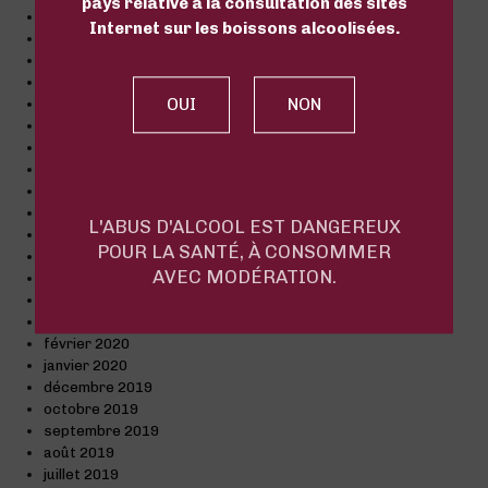
pays relative à la consultation des sites
juin 2021
Internet sur les boissons alcoolisées.
avril 2021
mars 2021
février 2021
janvier 2021
décembre 2020
novembre 2020
octobre 2020
septembre 2020
août 2020
L'ABUS D'ALCOOL EST DANGEREUX
juillet 2020
POUR LA SANTÉ, À CONSOMMER
juin 2020
AVEC MODÉRATION.
mai 2020
avril 2020
mars 2020
février 2020
janvier 2020
décembre 2019
octobre 2019
septembre 2019
août 2019
juillet 2019