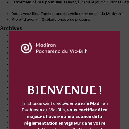
Lancement réussi pour Bleu Tanant, à Paris le jour du Tannat Day
!
Découvrez Bleu Tannat : une nouvelle expression du Madiran !
Projet d’avenir – Quelque chose se prépare
Archives
juin 2026
avril 2026
mars 2026
septembre 2025
août 2025
décembre 2022
novembre 2022
octobre 2022
septembre 2022
BIENVENUE !
juillet 2022
juin 2022
mai 2022
En choisissant d’accéder au site Madiran
mars 2022
Pacheren du Vic-Bilh,
vous certifiez être
décembre 2021
octobre 2021
majeur et avoir connaissance de la
septembre 2021
réglementation en vigueur dans votre
juillet 2021