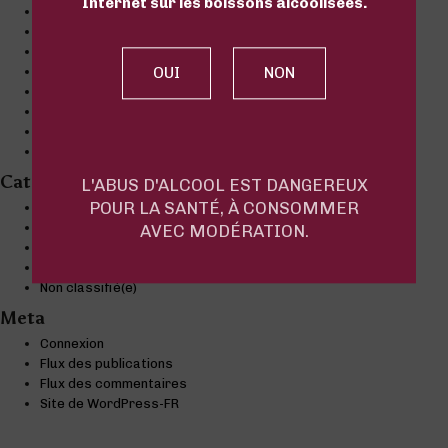
Internet sur les boissons alcoolisées.
septembre 2019
août 2019
juillet 2019
mars 2019
février 2019
janvier 2019
décembre 2018
novembre 2018
Categories
L'ABUS D'ALCOOL EST DANGEREUX
POUR LA SANTÉ, À CONSOMMER
Actualité
Comprendre
AVEC MODÉRATION.
Conseils
Événement
Non classifié(e)
Meta
Connexion
Flux des publications
Flux des commentaires
Site de WordPress-FR