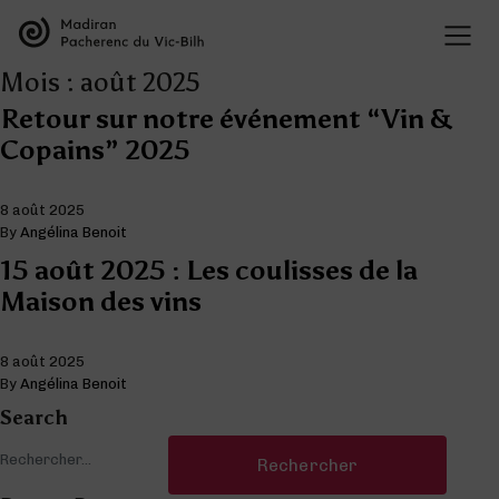
LES APPELLATIONS
Présentation des appellations
Mois :
août 2025
LES VINS
L’organisation des appellations
Retour sur notre événement “Vin &
Les vins de Madiran
L’histoire des appellations
Copains” 2025
CULTURE VIGNERONNE
Les vins de Pacherenc du Vic-Bilh
Recherche et développement
Le savoir vivre des vignerons
Les vins Bleu Tannat
Présentation des cépages
TOURISME VIGNERONS
8 août 2025
Dégustation
Présentation du terroir
By
Angélina Benoit
La Maison des Vins
Les accords mets & vins
15 août 2025 : Les coulisses de la
BLOG
Liste des offres
Maison des vins
Liste des domaines
Les événements phares des appellations
8 août 2025
Deux entités au sein de la même maison
By
Angélina Benoit
Les vins de Madiran
Search
Rechercher :
Visite des domaines