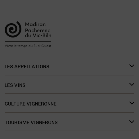
LES APPELLATIONS
Présentation des appellations
LES VINS
L’organisation des appellations
Les vins de Madiran
L’histoire des appellations
CULTURE VIGNERONNE
Les vins de Pacherenc du Vic-Bilh
Recherche et développement
Le savoir vivre des vignerons
Les vins Bleu Tannat
Présentation des cépages
TOURISME VIGNERONS
Dégustation
Présentation du terroir
La Maison des Vins