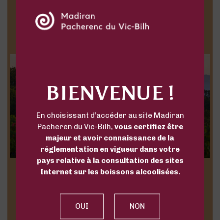
LES APPELLATIONS
EN PHOTOS
BIENVENUE !
En choisissant d’accéder au site Madiran
Pacheren du Vic-Bilh,
vous certifiez être
majeur et avoir connaissance de la
réglementation en vigueur dans votre
pays relative à la consultation des sites
Internet sur les boissons alcoolisées.
Télécharger