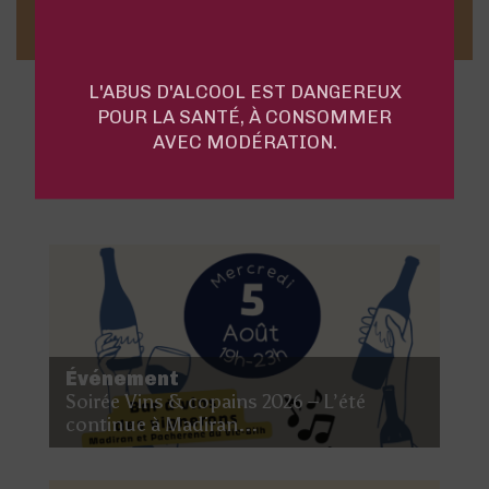
L'ABUS D'ALCOOL EST DANGEREUX
POUR LA SANTÉ, À CONSOMMER
AVEC MODÉRATION.
LE BLOG
Événement
Soirée Vins & copains 2026 – L’été
continue à Madiran...