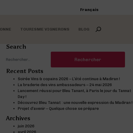
Français
RONNE
TOURISME VIGNERONS
BLOG
Search
Rechercher :
Recent Posts
u sein de la même
nts phares des
 de Madiran
es domaines
Soirée Vins & copains 2026 – L’été continue à Madiran !
lations
ison
La braderie des vins ambassadeurs – 24 mai 2026
Lancement réussi pour Bleu Tanant, à Paris le jour du Tannat
Day !
Découvrez Bleu Tannat : une nouvelle expression du Madiran !
Projet d’avenir – Quelque chose se prépare
Archives
juin 2026
avril 2026