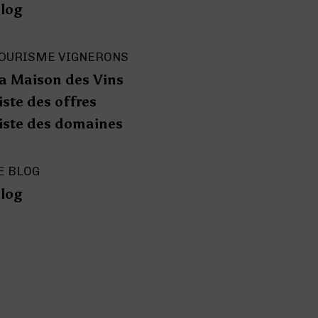
log
OURISME VIGNERONS
a Maison des Vins
iste des offres
iste des domaines
E BLOG
log