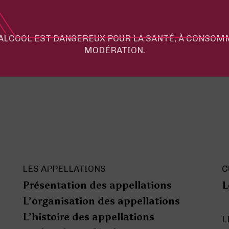
'ALCOOL EST DANGEREUX POUR LA SANTÉ, À CONSO
MODÉRATION.
LES APPELLATIONS
C
Présentation des appellations
L
L’organisation des appellations
L’histoire des appellations
L