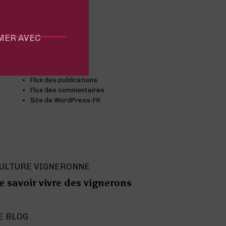
Comprendre
Conseils
Événement
MMER AVEC
Non classifié(e)
Meta
Connexion
Flux des publications
Flux des commentaires
Site de WordPress-FR
ULTURE VIGNERONNE
e savoir vivre des vignerons
E BLOG