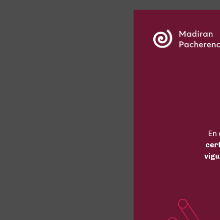
En 
cer
vigu