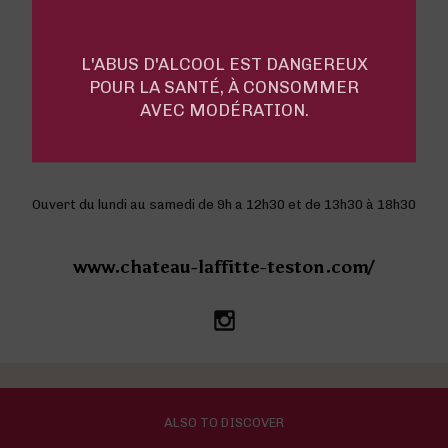
How to contact us?
L'ABUS D'ALCOOL EST DANGEREUX
POUR LA SANTÉ, À CONSOMMER
Lieu dit « Teston » - 32400 Maumusson
AVEC MODÉRATION.
Laguian
33 (0)5 62 69 74 58 -
info@laffitte-
teston.com
Ouvert du lundi au samedi de 9h a 12h30 et de 13h30 à 18h30
www.chateau-laffitte-teston.com/
ALSO TO DISCOVER