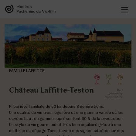
THE APPELLATIONS
Presentation of the appellations
THE WINES
Organisation of the appellations
Madiran wines
The history of the appellations
VISIT THE SITES
Pacherenc du Vic-Bilh wines
Research & development
Offers
Tasting
Presentation of the grape varieties
BLOG
Map of the Appellations
Wine and food pairings
Presentation of the terroir
All our wines
FAMILLE LAFFITTE
Château Laffitte-Teston
Red
Dry white
Sweet white
Visite des domaines
Deux entités au sein de la même maison
Propriété familiale de 50 ha depuis 8 générations.
Les vins de Madiran
Une qualité de vin très régulière et une gamme variée où les
cuvées haut de gamme représentent 60 % de la production.
Un style de vin gourmand et très bien équilibré grâce à une
maîtrise du cépage Tannat avec des vignes situées sur des