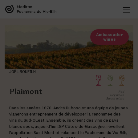
THE APPELLATIONS
Presentation of the appellations
THE WINES
Organisation of the appellations
Ambassador
Madiran wines
The history of the appellations
wines
VISIT THE SITES
Pacherenc du Vic-Bilh wines
Research & development
Offers
Tasting
Presentation of the grape varieties
BLOG
Map of the Appellations
Wine and food pairings
Presentation of the terroir
All our wines
JOËL BOUEILH
Plaimont
Red
Dry white
Sweet white
Visite des domaines
Deux entités au sein de la même maison
Dans les années 1970, André Dubosc et une équipe de jeunes
Les vins de Madiran
vignerons entreprennent de développer la renommée des
vins du Sud-Ouest. Ensemble, ils créent des vins de pays
blancs secs, aujourd'hui IGP Côtes-de-Gascogne, réveillent
l'appellation Saint Mont et relancent le Pacherenc du Vic-Bilh,