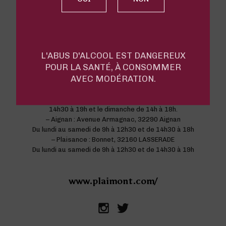
Route d'Orthez - 32400 Saint-Mont
33 (0)5 62 69 62 87
L'ABUS D'ALCOOL EST DANGEREUX
Retrouvez tous nos vins dans les différentes boutiques de :
POUR LA SANTÉ, À CONSOMMER
– Saint-Mont : Route d’Orthez, 32400 SAINT-MONT
AVEC MODÉRATION.
De Juillet à Aout du lundi au samedi de 9h à 19h en continu et
le dimanche de 10h à 19h.
De Septembre à Juin du lundi au samedi de 9h à 12h30 et de
14h30 à 19h et le dimanche de 14h à 18h.
– Aignan : Avenue Armagnac, 32290 Aignan
Du lundi au samedi de 9h à 12h30 et de 14h30 à 18h
– Plaisance : Bonnet, 32160 LASSERADE
Du lundi au samedi de 9h à 12h30 et de 14h30 à 19h
www.plaimont.com/