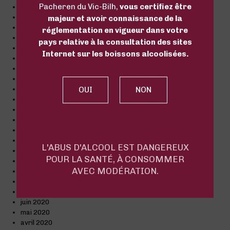
Pacheren du Vic-Bilh,
vous certifiez être
juillet 2022
juin 2022
majeur et avoir connaissance de la
mai 2022
réglementation en vigueur dans votre
mars 2022
pays relative à la consultation des sites
décembre 2021
Internet sur les boissons alcoolisées.
octobre 2021
septembre 2021
juillet 2021
juin 2021
avril 2021
mars 2021
février 2021
janvier 2021
décembre 2020
L'ABUS D'ALCOOL EST DANGEREUX
novembre 2020
POUR LA SANTÉ, À CONSOMMER
octobre 2020
AVEC MODÉRATION.
septembre 2020
août 2020
juillet 2020
juin 2020
mai 2020
avril 2020