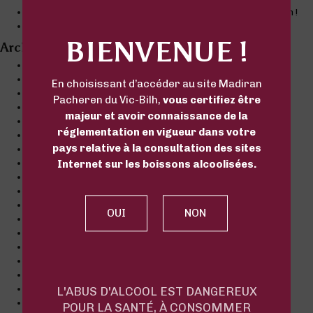
Découvrez Bleu Tannat : une nouvelle expression du Madiran !
Projet d’avenir – Quelque chose se prépare
BIENVENUE !
Archives
juin 2026
avril 2026
En choisissant d’accéder au site Madiran
mars 2026
Pacheren du Vic-Bilh,
vous certifiez être
septembre 2025
majeur et avoir connaissance de la
août 2025
réglementation en vigueur dans votre
décembre 2022
pays relative à la consultation des sites
novembre 2022
octobre 2022
Internet sur les boissons alcoolisées.
septembre 2022
juillet 2022
juin 2022
mai 2022
mars 2022
décembre 2021
octobre 2021
septembre 2021
juillet 2021
L'ABUS D'ALCOOL EST DANGEREUX
juin 2021
POUR LA SANTÉ, À CONSOMMER