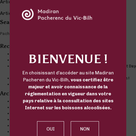
Articles plus anciens
Articles plus récents
Search
Rechercher :
Recent Posts
Soirée Vins & copains 2026 – L’été continue à Madiran !
BIENVENUE !
La braderie des vins ambassadeurs – 24 mai 2026
Lancement réussi pour Bleu Tanant, à Paris le jour du Tannat Day
!
En choisissant d’accéder au site Madiran
Découvrez Bleu Tannat : une nouvelle expression du Madiran !
Pacheren du Vic-Bilh,
vous certifiez être
Projet d’avenir – Quelque chose se prépare
majeur et avoir connaissance de la
Archives
réglementation en vigueur dans votre
pays relative à la consultation des sites
juin 2026
avril 2026
Internet sur les boissons alcoolisées.
mars 2026
septembre 2025
août 2025
décembre 2022