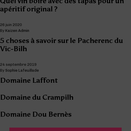
Quel vin boire avec des tapas pour un
apéritif original ?
26 juin 2020
By
Kaizen Admin
5 choses à savoir sur le Pacherenc du
Vic-Bilh
24 septembre 2019
By
Sophie Lafeuillade
Domaine Laffont
Domaine du Crampilh
Domaine Dou Bernès
Navigation des articles