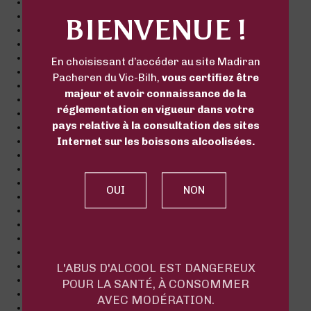
janvier 2021
décembre 2020
BIENVENUE !
novembre 2020
octobre 2020
septembre 2020
En choisissant d’accéder au site Madiran
août 2020
Pacheren du Vic-Bilh,
vous certifiez être
juillet 2020
majeur et avoir connaissance de la
juin 2020
réglementation en vigueur dans votre
mai 2020
pays relative à la consultation des sites
avril 2020
Internet sur les boissons alcoolisées.
mars 2020
février 2020
janvier 2020
décembre 2019
octobre 2019
septembre 2019
août 2019
juillet 2019
mars 2019
février 2019
L'ABUS D'ALCOOL EST DANGEREUX
janvier 2019
POUR LA SANTÉ, À CONSOMMER
décembre 2018
AVEC MODÉRATION.
novembre 2018