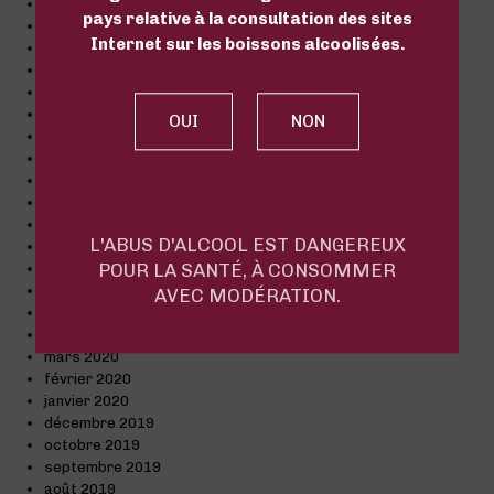
septembre 2021
pays relative à la consultation des sites
juillet 2021
Internet sur les boissons alcoolisées.
juin 2021
avril 2021
mars 2021
février 2021
janvier 2021
décembre 2020
novembre 2020
octobre 2020
septembre 2020
L'ABUS D'ALCOOL EST DANGEREUX
août 2020
POUR LA SANTÉ, À CONSOMMER
juillet 2020
juin 2020
AVEC MODÉRATION.
mai 2020
avril 2020
mars 2020
février 2020
janvier 2020
décembre 2019
octobre 2019
septembre 2019
août 2019