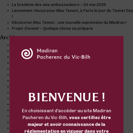
La braderie des vins ambassadeurs – 24 mai 2026
Lancement réussi pour Bleu Tanant, à Paris le jour du Tannat Day
!
Découvrez Bleu Tannat : une nouvelle expression du Madiran !
Projet d’avenir – Quelque chose se prépare
Archives
juin 2026
avril 2026
mars 2026
septembre 2025
août 2025
décembre 2022
novembre 2022
octobre 2022
BIENVENUE !
septembre 2022
juillet 2022
juin 2022
mai 2022
En choisissant d’accéder au site Madiran
mars 2022
Pacheren du Vic-Bilh,
vous certifiez être
décembre 2021
majeur et avoir connaissance de la
octobre 2021
réglementation en vigueur dans votre