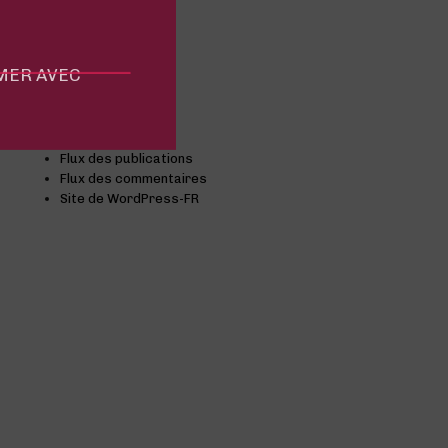
Comprendre
Conseils
Événement
MMER AVEC
Non classifié(e)
Meta
Connexion
Flux des publications
Flux des commentaires
Site de WordPress-FR