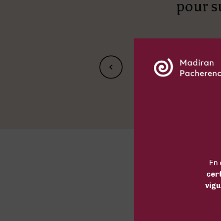
pour s
Article précédent
En 
cer
vigu
AR