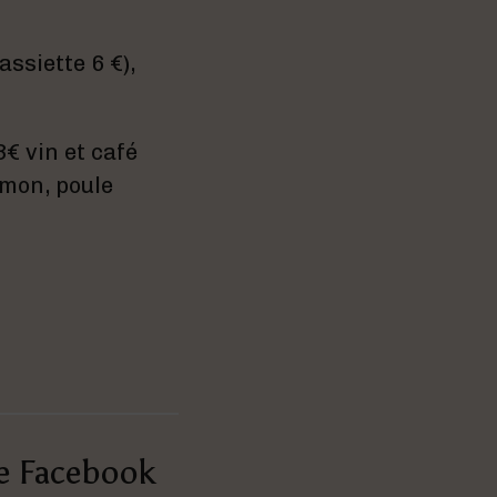
ssiette 6 €),
€ vin et café
umon, poule
ge Facebook