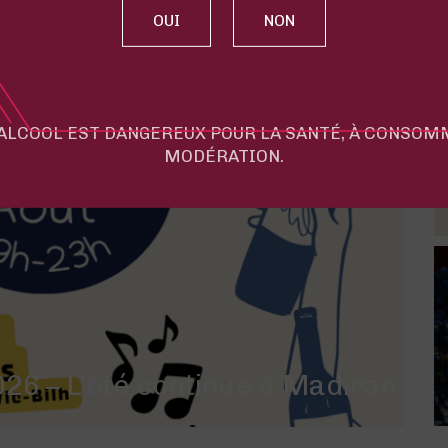
'ALCOOL EST DANGEREUX POUR LA SANTÉ, À CONSO
MODÉRATION.
26 – L’été continue à Madiran !