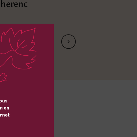
cherenc
Article suivant
ous
n en
ernet
LUS