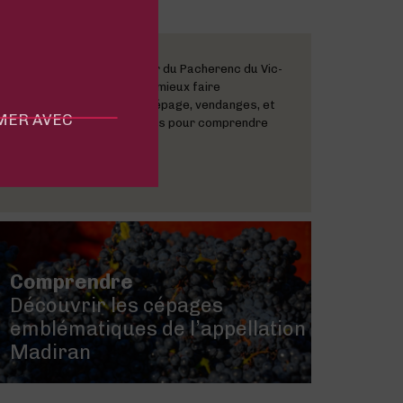
Vous avez entendu parler du Pacherenc du Vic-
Bilh ? C’est le moment de mieux faire
connaissance ! Terroir, cépage, vendanges, et
MMER AVEC
dégustation : voici les clés pour comprendre
ce qui fait la spécificité...
Lire la suite
Comprendre
Découvrir les cépages
emblématiques de l’appellation
Madiran