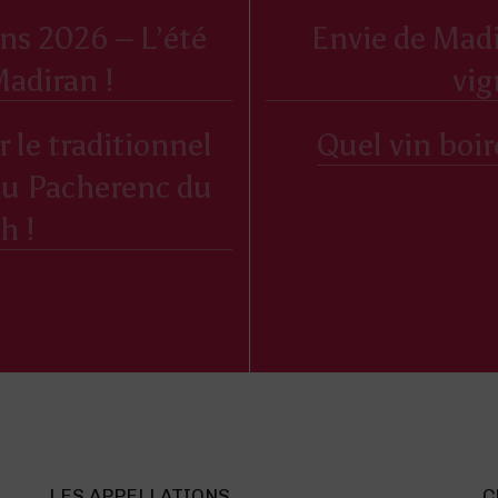
ns 2026 – L’été
Envie de Mad
adiran !
vig
le traditionnel
Quel vin boir
au Pacherenc du
h !
LES APPELLATIONS
C