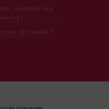
iran, soutenez nos
nerons !
e avec du canard ?
ULTURE VIGNERONNE