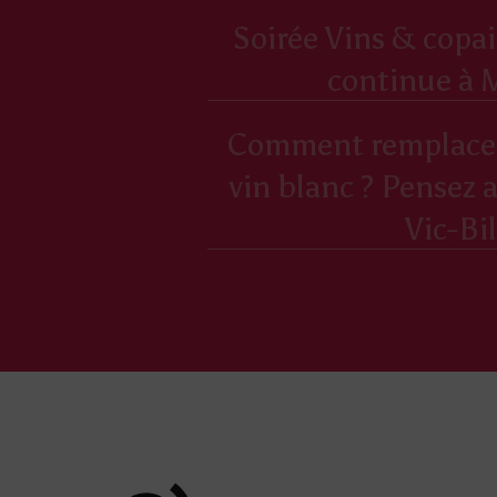
Soirée Vins & copai
continue à M
Comment remplacer 
vin blanc ? Pensez 
Vic-Bil