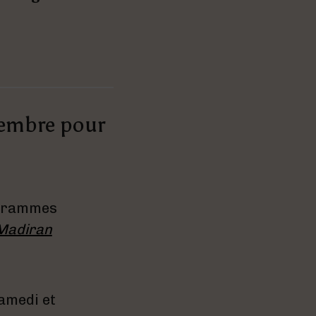
vembre pour
rogrammes
Madiran
amedi et