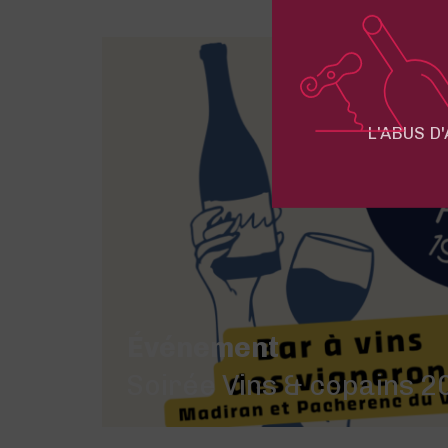
L'ABUS D
Événement
Soirée Vins & copains 20