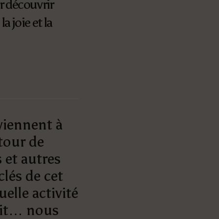
r découvrir
 joie et la
viennent à
tour de
 et autres
lés de cet
elle activité
ait… nous