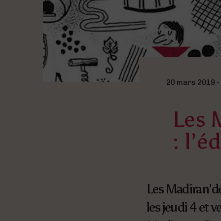
20 mars 2019 -
Les 
: l’é
Les Madiran’d
les jeudi 4 et 