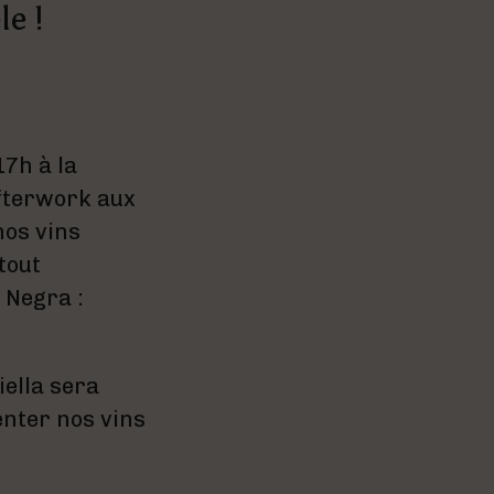
e !
17h à la
afterwork aux
nos vins
tout
 Negra :
iella sera
enter nos vins