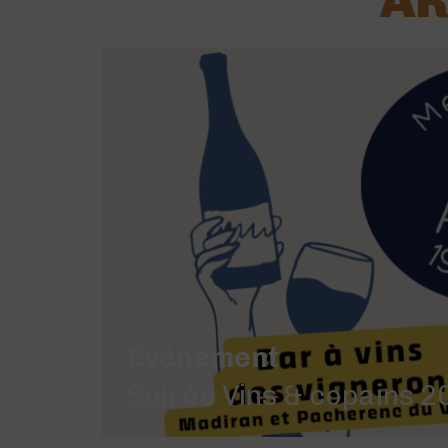
AR
Événement
Soirée Vins & copains 20