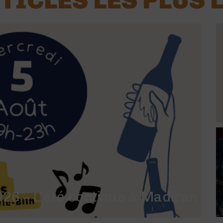
TICLES LES PLUS 
26 – L’été continue à Madiran !