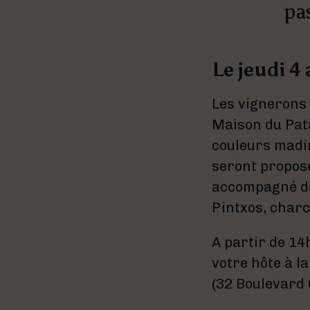
pa
Le jeudi 4 
Les vignerons 
Maison du Pata
couleurs madir
seront proposé
accompagné de
Pintxos, charcu
A partir de 14
votre hôte à l
(32 Boulevard 