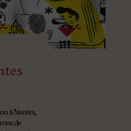
ntes
on à Nantes,
erons de