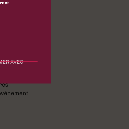
ernet
 rencontrer et
par les
 Madiran,
MMER AVEC
res
e événement