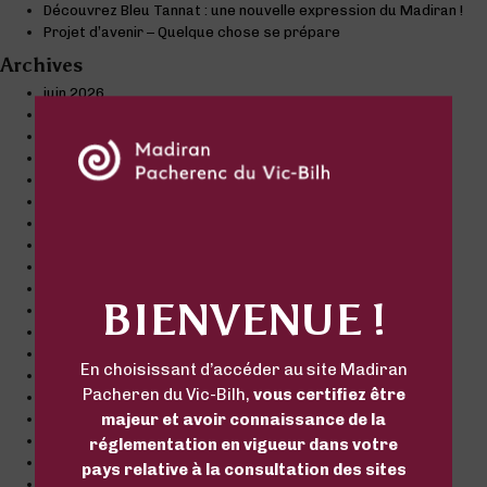
Découvrez Bleu Tannat : une nouvelle expression du Madiran !
Projet d’avenir – Quelque chose se prépare
Archives
juin 2026
avril 2026
mars 2026
septembre 2025
août 2025
décembre 2022
novembre 2022
octobre 2022
septembre 2022
juillet 2022
BIENVENUE !
juin 2022
mai 2022
mars 2022
En choisissant d’accéder au site Madiran
décembre 2021
Pacheren du Vic-Bilh,
vous certifiez être
octobre 2021
majeur et avoir connaissance de la
septembre 2021
juillet 2021
réglementation en vigueur dans votre
juin 2021
pays relative à la consultation des sites
avril 2021