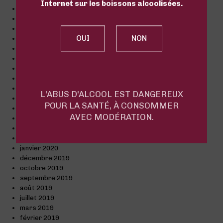
Internet sur les boissons alcoolisées.
mars 2021
février 2021
janvier 2021
décembre 2020
novembre 2020
octobre 2020
septembre 2020
août 2020
juillet 2020
L'ABUS D'ALCOOL EST DANGEREUX
juin 2020
POUR LA SANTÉ, À CONSOMMER
mai 2020
AVEC MODÉRATION.
avril 2020
mars 2020
février 2020
janvier 2020
décembre 2019
octobre 2019
septembre 2019
août 2019
juillet 2019
mars 2019
février 2019