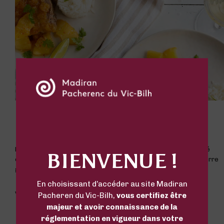
Rôti de Porc à l’ananas
Recette de la blogueuse Sophie pour les gourmands de sucré
BIENVENUE !
exotique et de salé. Poussez l’exotisme jusque dans votre verre
grâce à nos Pacherenc du Vic-Bilh sec…
En choisissant d’accéder au site Madiran
VINS RECOMMANDÉS
Pacheren du Vic-Bilh,
vous certifiez être
majeur et avoir connaissance de la
réglementation en vigueur dans votre
Blanc sec