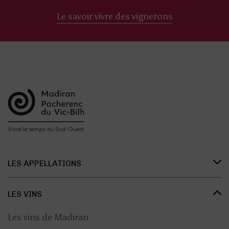
Le savoir vivre des vignerons
LES APPELLATIONS
Présentation des appellations
LES VINS
L’organisation des appellations
Les vins de Madiran
L’histoire des appellations