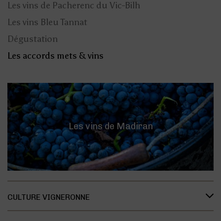
Les vins de Pacherenc du Vic-Bilh
Recherche et développement
Les vins Bleu Tannat
Présentation des cépages
Dégustation
Présentation du terroir
Les accords mets & vins
Deux entités au sein de la même maison
Les vins de Madiran
CULTURE VIGNERONNE
Le savoir vivre des vignerons