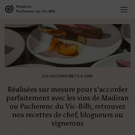
LES APPELLATIONS
Présentation des appellations
LES VINS
L’organisation des appellations
Les vins de Madiran
L’histoire des appellations
Les vins de Pacherenc du Vic-Bilh
Recherche et développement
Les vins Bleu Tannat
Présentation des cépages
Dégustation
Présentation du terroir
Les accords mets & vins
LES ACCORDS METS & VINS
Réalisées sur mesure pour s'accorder
parfaitement avec les vins de Madiran
Deux entités au sein de la même maison
ou Pacherenc du Vic-Bilh, retrouvez
Les vins de Madiran
nos recettes de chef, blogueurs ou
vignerons