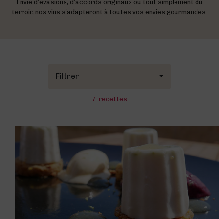
Envie d’évasions, d’accords originaux ou tout simplement du
terroir, nos vins s’adapteront à toutes vos envies gourmandes.
CULTURE VIGNERONNE
Le savoir vivre des vignerons
TOURISME VIGNERONS
La Maison des Vins
Filtrer
BLOG
Liste des offres
Liste des domaines
7
recettes
Les événements phares des appellations
Visite des domaines