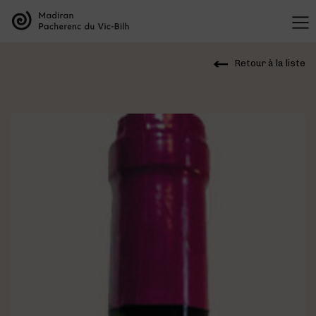
LES APPELLATIONS
Présentation des appellations
LES VINS
Retour à la liste
L’organisation des appellations
Les vins de Madiran
L’histoire des appellations
CULTURE VIGNERONNE
Les vins de Pacherenc du Vic-Bilh
Recherche et développement
Le savoir vivre des vignerons
Les vins Bleu Tannat
Présentation des cépages
TOURISME VIGNERONS
Dégustation
Présentation du terroir
La Maison des Vins
Les accords mets & vins
BLOG
Liste des offres
Liste des domaines
Les événements phares des appellations
Deux entités au sein de la même maison
Les vins de Madiran
Visite des domaines