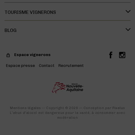
Recherche et développement
Le savoir vivre des vignerons
Les vins Bleu Tannat
Présentation des cépages
TOURISME VIGNERONS
Dégustation
Présentation du terroir
La Maison des Vins
Les accords mets & vins
BLOG
Liste des offres
Liste des domaines
Les événements phares des appellations
Espace vignerons
Deux entités au sein de la même maison
Espace presse
Contact
Recrutement
Les vins de Madiran
Visite des domaines
Mentions légales
— Copyright © 2026 — Conception par
Pixelus
L'abus d'alcool est dangereux pour la santé, à consommer avec
modération