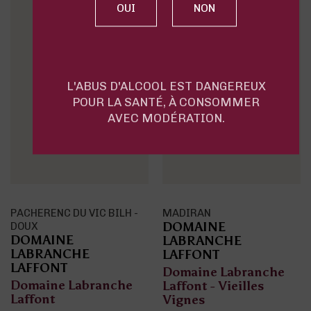
L'ABUS D'ALCOOL EST DANGEREUX
POUR LA SANTÉ, À CONSOMMER
AVEC MODÉRATION.
C BILH -
MADIRAN
MADIRAN
DOMAINE
DOMAINE
LABRANCHE
LABRANCHE
LAFFONT
LAFFONT
Domaine Labranche
Domaine Labra
anche
Laffont - Vieilles
Laffont
Vignes
vin rouge