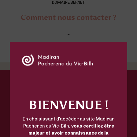
DOMAINE BERNET
Comment nous contacter ?
-
DÉCOUVREZ-AUSSI
BIENVENUE !
Domaine Mesté Bertrand
La Vigne du Moulin
En choisissant d’accéder au site Madiran
Pacheren du Vic-Bilh,
vous certifiez être
Chai Doléris
majeur et avoir connaissance de la