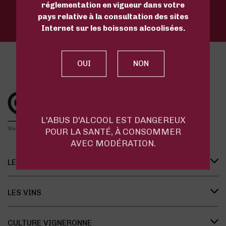
réglementation en vigueur dans votre
Château de Viella
pays relative à la consultation des sites
Internet sur les boissons alcoolisées.
L'ABUS D'ALCOOL EST DANGEREUX
POUR LA SANTÉ, À CONSOMMER
AVEC MODÉRATION.
LES APPELLATIONS
Présentation des appellations
LES VINS
L’organisation des appellations
Les vins de Madiran
L’histoire des appellations
CULTURE VIGNERONNE