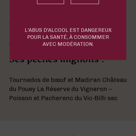
Sa marque de fabrique :
Têtu, maniaque, perfectionniste,
L'ABUS D'ALCOOL EST DANGEREUX
mauvais perdant et battant,
POUR LA SANTÉ, À CONSOMMER
compétiteur
AVEC MODÉRATION.
Ses péchés mignons :
Tournedos de bœuf et Madiran Château
du Pouey La Réserve du Vigneron –
Poisson et Pacherenc du Vic-Bilh sec