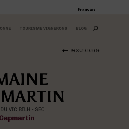
Français
RONNE
TOURISME VIGNERONS
BLOG
Retour à la liste
u sein de la même
nts phares des
MAINE
 de Madiran
es domaines
lations
ison
PMARTIN
U VIC BILH - SEC
Capmartin