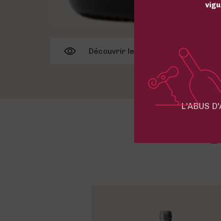
vigu
Découvrir le château
L'ABUS D
D