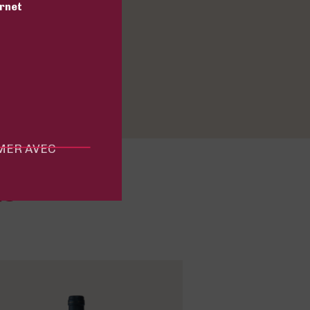
ernet
MMER AVEC
NS