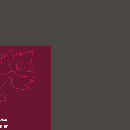
ous
n en