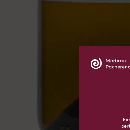
En 
cer