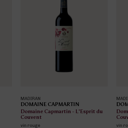
MADIRAN
MAD
DOMAINE CAPMARTIN
DOM
 du
Domaine Capmartin - Cuvée du
Doma
Couvent
Vig
vin rouge
vin r