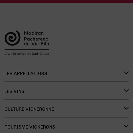
LES APPELLATIONS
Présentation des appellations
LES VINS
L’organisation des appellations
Les vins de Madiran
L’histoire des appellations
CULTURE VIGNERONNE
Les vins de Pacherenc du Vic-Bilh
Recherche et développement
Le savoir vivre des vignerons
Les vins Bleu Tannat
Présentation des cépages
TOURISME VIGNERONS