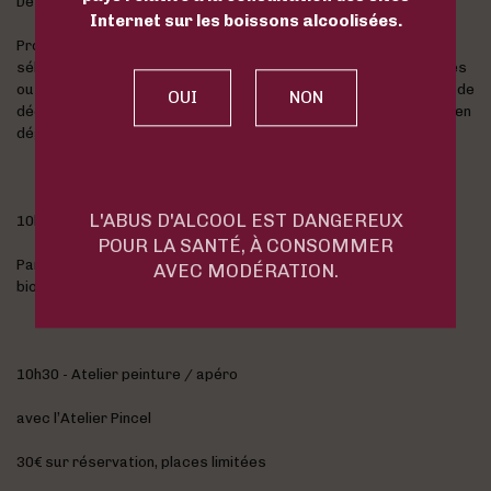
De 10h à 18h - Grande braderie de vins :
Internet sur les boissons alcoolisées.
Profitez de remises exceptionnelles de -20 % à -70 % sur une
sélection de bouteilles issues de fins de stocks, vieux millésimes
ou avec de petits défauts d’étiquetage. C’est l’occasion idéale de
découvrir ou redécouvrir les vins du domaine à prix doux… tout en
dégustant !
L'ABUS D'ALCOOL EST DANGEREUX
10h et 15h - Balade à la découverte de la biodynamie
POUR LA SANTÉ, À CONSOMMER
Partez dans les vignes avec le vigneron qui vous expliquera la
AVEC MODÉRATION.
biodynamie et ses pratiques culturales.
10h30 - Atelier peinture / apéro
avec l’Atelier Pincel
30€ sur réservation, places limitées