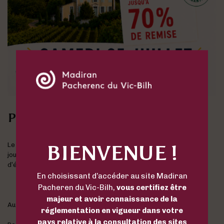
Présentation
Le Domaine Capmartin vous ouvre grand ses portes pour une
BIENVENUE !
journée festive et gourmande à l’occasion de son Grand Bazar
d’été !
En choisissant d’accéder au site Madiran
Pacheren du Vic-Bilh,
vous certifiez être
majeur et avoir connaissance de la
Au programme :
réglementation en vigueur dans votre
pays relative à la consultation des sites