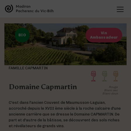
LES APPELLATIONS
Présentation des appellations
LES VINS
L’organisation des appellations
Vin
Les vins de Madiran
BIO
L’histoire des appellations
Ambassadeur
CULTURE VIGNERONNE
Les vins de Pacherenc du Vic-Bilh
Recherche et développement
Le savoir vivre des vignerons
Les vins Bleu Tannat
Présentation des cépages
TOURISME VIGNERONS
Dégustation
Présentation du terroir
La Maison des Vins
Les accords mets & vins
FAMILLE CAPMARTIN
BLOG
Liste des offres
Liste des domaines
Domaine Capmartin
Rouge
Les événements phares des appellations
Blanc sec
Blanc doux
Deux entités au sein de la même maison
C'est dans l'ancien Couvent de Maumusson-Laguian,
Les vins de Madiran
accroché depuis le XVIII ème siècle à la roche calcaire d'une
ancienne carrière que se dresse le Domaine CAPMARTIN. De
part et d'autre de la bâtisse, se découvrent des sols riches
Visite des domaines
et révélateurs de grands vins.