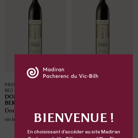
DU VIC-BILH -
MADIRAN
MADIRAN
DOMAINE DOU
DOMAINE
E DOU
BERNÈS
BERNÈS
Domaine Dou Bernès
Domaine D
Dou Bernès
Terroir de Rendaou
Elevé en fû
BIENVENUE !
vin rouge
vin rouge
En choisissant d’accéder au site Madiran