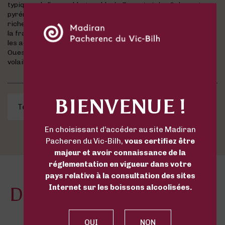
typiques de l’assemblage noble du Tannat et des Cabernets
pyrénéens récoltés à juste maturité. La bouche présente la
richesse des vins de Madiran en laissant une grande place à
la fraicheur et à l’équilibre. Ce vin révèlera simplement tous
les accords classiques de la cuisine traditionnelle du Sud-
Ouest France (charcuterie fine, viandes rouges juteuses,
volailles rôties...)
BIENVENUE !
Télécharger la fiche produit
En choisissant d’accéder au site Madiran
Pacheren du Vic-Bilh,
vous certifiez être
majeur et avoir connaissance de la
réglementation en vigueur dans votre
pays relative à la consultation des sites
Internet sur les boissons alcoolisées.
DÉCOUVREZ LES AUTRES
VINS