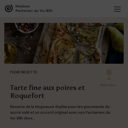
LES APPELLATIONS
Présentation des appellations
LES VINS
L’organisation des appellations
Les vins de Madiran
L’histoire des appellations
CULTURE VIGNERONNE
Les vins de Pacherenc du Vic-Bilh
Recherche et développement
Le savoir vivre des vignerons
Les vins Bleu Tannat
Présentation des cépages
TOURISME VIGNERONS
Dégustation
Présentation du terroir
La Maison des Vins
Les accords mets & vins
BLOG
FICHE RECETTE
Liste des offres
Liste des domaines
Tarte fine aux poires et
Blanc doux
Les événements phares des appellations
Roquefort
Deux entités au sein de la même maison
Les vins de Madiran
Recette de la blogueuse Sophie pour les gourmands du
sucré salé et un accord original avec nos Pacherenc du
Vic-Bilh doux…
Visite des domaines