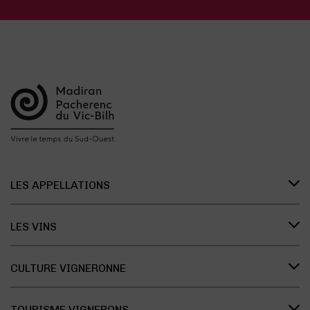
LES APPELLATIONS
Présentation des appellations
LES VINS
L’organisation des appellations
Les vins de Madiran
L’histoire des appellations
CULTURE VIGNERONNE
Les vins de Pacherenc du Vic-Bilh
Recherche et développement
Le savoir vivre des vignerons
Les vins Bleu Tannat
TOURISME VIGNERONS