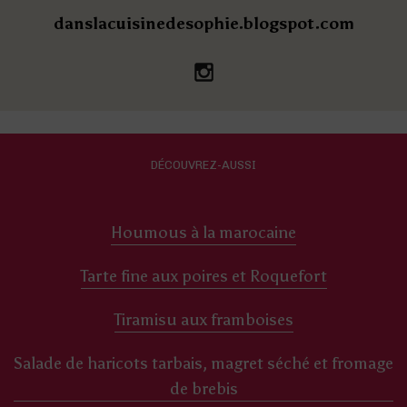
danslacuisinedesophie.blogspot.com
DÉCOUVREZ-AUSSI
Houmous à la marocaine
Tarte fine aux poires et Roquefort
Tiramisu aux framboises
Salade de haricots tarbais, magret séché et fromage
de brebis