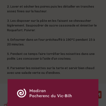
2. Laver et sécher les poires puis les détailler en tranches
assez fines sur la hauteur.
3. Les disposer sur la pâte en les faisant se chevaucher
légèrement. Saupoudrer de sucre cassonade et émietter le
Roquefort. Poivrer.
4. Enfourner dans un four préchauffé à 190°C pendant 15 à
20 minutes.
5. Pendant ce temps faire torréfier les noisettes dans une
poêle. Les concasser à l’aide d’un couteau.
6. Parsemer les noisettes sur la tarte et servir bien chaud
avec une salade verte ou d’endives.
Faceboo
Twitte
Ema
G
Partager cette recette