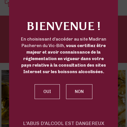
Imprimer cette recette
BIENVENUE !
CONSEIL DÉGUSTATION DU VIN POUR LA RECETTE
En choisissant d’accéder au site Madiran
Pacheren du Vic-Bilh,
vous certifiez être
majeur et avoir connaissance de la
réglementation en vigueur dans votre
pays relative à la consultation des sites
Internet sur les boissons alcoolisées.
L'ABUS D'ALCOOL EST DANGEREUX