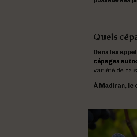
possède ses pr
Quels cépa
Dans les appel
cépages auto
variété de rai
À Madiran, le 