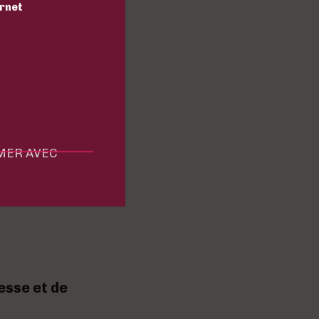
ernet
de bons
de table font
à croquer dans
i s’adapte
MMER AVEC
esse et de