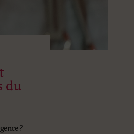
t
s du
ngence ?