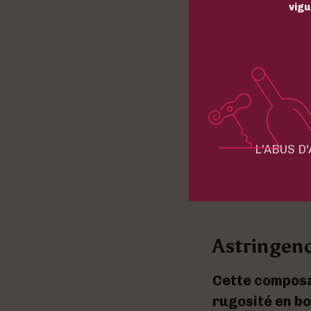
vigu
Idée reçue
raisins pou
C’est même le 
de très mauva
du Tannat. L’e
L'ABUS D
parfaitement à
Astringen
Cette composa
rugosité en b