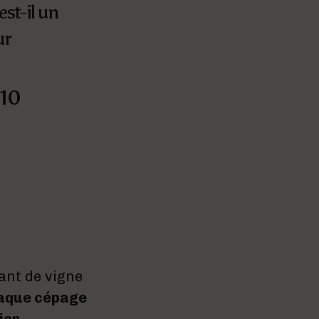
est-il un
ur
 10
lant de vigne
aque cépage