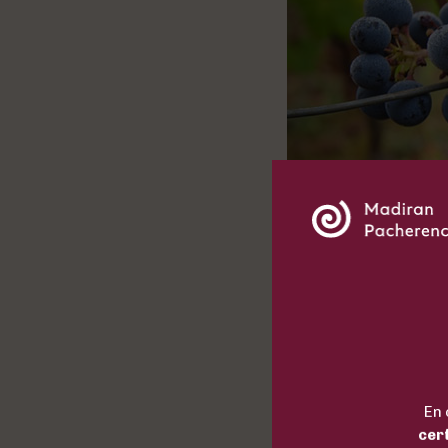
En 
cer