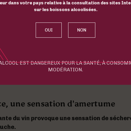
eur dans votre pays relative à la consultation des sites Int
sur les boissons alcoolisées.
 : Les bons raisins à manger font 
r le vin.
contraire !
En règle générale, les bons raisins 
is raisins de cuve…
Rien d’exceptionnel donc 
xception qui confirme la règle est le muscat qu
'ALCOOL EST DANGEREUX POUR LA SANTÉ, À CONSO
 votre verre et votre assiette.
MODÉRATION.
ce, une sensation d’amertume
nte du vin provoque une sensation de sécher
ouche.