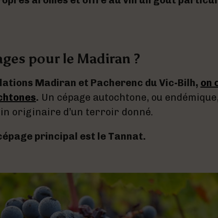
opres arômes et offre au vin un goût particul
ges pour le Madiran ?
lations Madiran et Pacherenc du Vic-Bilh,
on 
chtones
.
Un cépage autochtone, ou endémique,
sin originaire d’un terroir donné.
cépage principal est le Tannat.