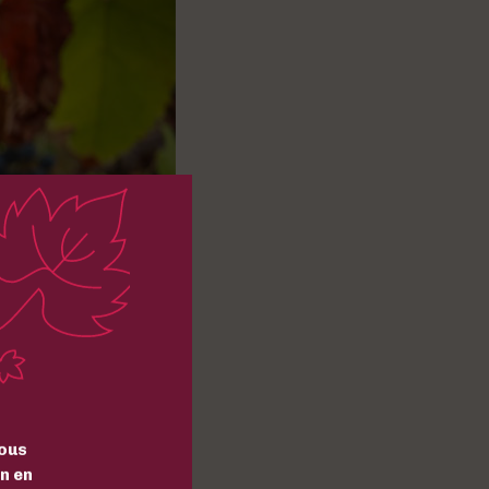
ous
n en