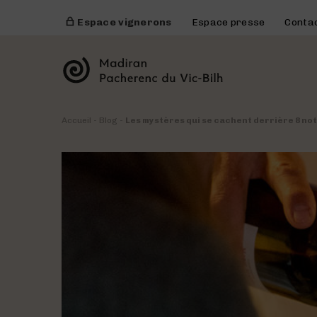
Espace vignerons
Espace presse
Conta
Accueil
-
Blog
-
Les mystères qui se cachent derrière 8 not