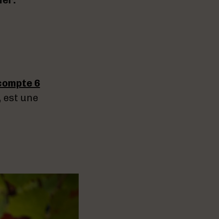
ier.
compte 6
 est une