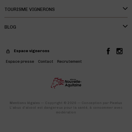
Le savoir vivre des vignerons
Les vins Bleu Tannat
Présentation des cépages
TOURISME VIGNERONS
Dégustation
Présentation du terroir
La Maison des Vins
Les accords mets & vins
BLOG
Liste des offres
Liste des domaines
Les événements phares des appellations
Espace vignerons
Deux entités au sein de la même maison
Espace presse
Contact
Recrutement
Les vins de Madiran
Visite des domaines
Mentions légales
— Copyright © 2026 — Conception par
Pixelus
L'abus d'alcool est dangereux pour la santé, à consommer avec
modération