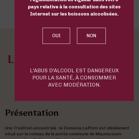
pays relative à la consultation des sites
Internet sur les boissons alcoolisées.
LE DOMAINE LAFFONT
en quelques mots
L'ABUS D'ALCOOL EST DANGEREUX
POUR LA SANTÉ, À CONSOMMER
AVEC MODÉRATION.
Présentation
Une Tradition ancestrale : le Domaine Laffont est idéalement
situé sur le coteau de la petite commune de Maumusson-