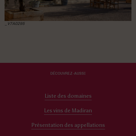
_V7A0295
DÉCOUVREZ-AUSSI
Liste des domaines
Les vins de Madiran
Présentation des appellations