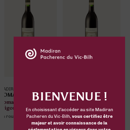
MADIRAN
MADIRAN
BIENVENUE !
DOMAINE LAFFONT
DOMAINE LAFFONT
Domaine Laffont
Domaine Laffont
Tradition
Hecate
En choisissant d’accéder au site Madiran
vin rouge
vin rouge
Pacheren du Vic-Bilh,
vous certifiez être
majeur et avoir connaissance de la
réglementation en vigueur dans votre