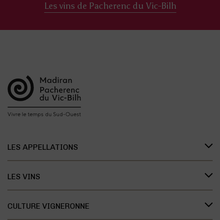
Les vins de Pacherenc du Vic-Bilh
LES APPELLATIONS
Présentation des appellations
LES VINS
L’organisation des appellations
Les vins de Madiran
L’histoire des appellations
CULTURE VIGNERONNE
Les vins de Pacherenc du Vic-Bilh
Recherche et développement