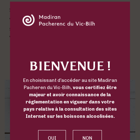
Si vous préférez les vins plus sucrés,
vous pouvez oser d’accorder vos plats
sucrés/salés avec un Pacherenc du
Vic-Bilh doux.
BIENVENUE !
Recette du porc à l'ananas
En choisissant d’accéder au site Madiran
Pacheren du Vic-Bilh,
vous certifiez être
majeur et avoir connaissance de la
réglementation en vigueur dans votre
pays relative à la consultation des sites
Internet sur les boissons alcoolisées.