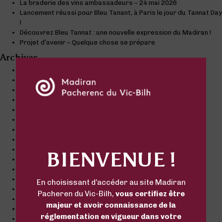
La braderie des vins ambassadeurs – 24 mai 2026
Lancement réussi pour Bleu Tanant, à Paris le jour du Tannat Day
!
Découvrez Bleu Tannat : une nouvelle expression du Madiran !
Projet d’avenir – Quelque chose se prépare
Archives
juin 2026
avril 2026
mars 2026
septembre 2025
août 2025
décembre 2022
novembre 2022
octobre 2022
septembre 2022
BIENVENUE !
juillet 2022
juin 2022
mai 2022
En choisissant d’accéder au site Madiran
mars 2022
Pacheren du Vic-Bilh,
vous certifiez être
décembre 2021
majeur et avoir connaissance de la
octobre 2021
réglementation en vigueur dans votre
septembre 2021