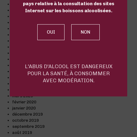
pays relative à la consultation des sites
juillet 2021
juin 2021
Internet sur les boissons alcoolisées.
avril 2021
mars 2021
février 2021
janvier 2021
décembre 2020
novembre 2020
octobre 2020
septembre 2020
août 2020
L'ABUS D'ALCOOL EST DANGEREUX
juillet 2020
POUR LA SANTÉ, À CONSOMMER
juin 2020
AVEC MODÉRATION.
mai 2020
avril 2020
mars 2020
février 2020
janvier 2020
décembre 2019
octobre 2019
septembre 2019
août 2019