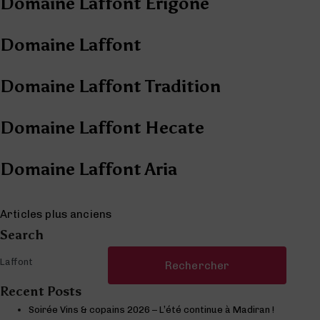
Domaine Laffont Erigone
Domaine Laffont
Domaine Laffont Tradition
Domaine Laffont Hecate
Domaine Laffont Aria
Navigation des articles
Articles plus anciens
Search
Rechercher :
Recent Posts
Soirée Vins & copains 2026 – L’été continue à Madiran !