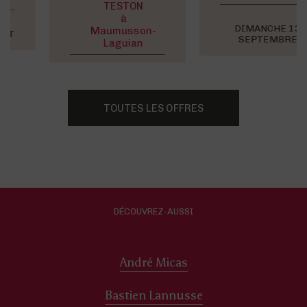
TESTON
à
DIMANCHE 13
Maumusson-
SEPTEMBRE
Laguian
MAI À SEPTEMBRE
TOUTES LES OFFRES
DÉCOUVREZ-AUSSI
André Micas
Bastien Lannusse