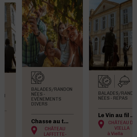
BALADES/RANDON
BALADES/RANDON
NÉES -
NÉES - REPAS
EVÉNEMENTS
DIVERS
Le Vin au fil des Sens
Chasse au trésor
CHÂTEAU DE
VIELLA
CHÂTEAU
à Viella
LAFFITTE-