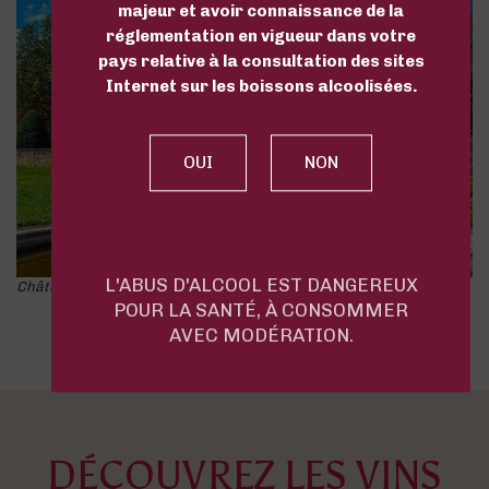
majeur et avoir connaissance de la
réglementation en vigueur dans votre
pays relative à la consultation des sites
Internet sur les boissons alcoolisées.
L'ABUS D'ALCOOL EST DANGEREUX
Château de Viella, AOC Madiran et Pacherenc du Vic Bilh
POUR LA SANTÉ, À CONSOMMER
AVEC MODÉRATION.
DÉCOUVREZ LES VINS