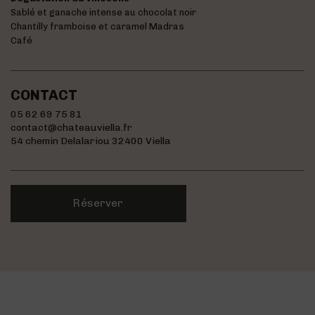
Sablé et ganache intense au chocolat noir
Chantilly framboise et caramel Madras
Café
CONTACT
05 62 69 75 81
contact@chateauviella.fr
54 chemin Delalariou 32400 Viella
Réserver