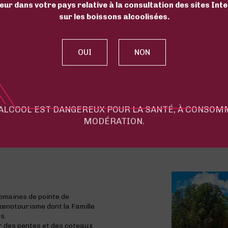
eur dans votre pays relative à la consultation des sites Int
Ré
sur les boissons alcoolisées.
LE CHÂTEAU DE VIELLA
'ALCOOL EST DANGEREUX POUR LA SANTÉ, À CONSO
en quelques mots
MODÉRATION.
domaines de pointe de
l'œnotourisme dont la Famille
s.
ur des pentes et des coteaux