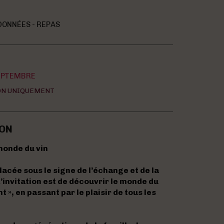
ONNÉES - REPAS
EPTEMBRE
ON UNIQUEMENT
ON
monde du vin
acée sous le signe de l’échange et de la
L’invitation est de découvrir le monde du
t », en passant par le plaisir de tous les