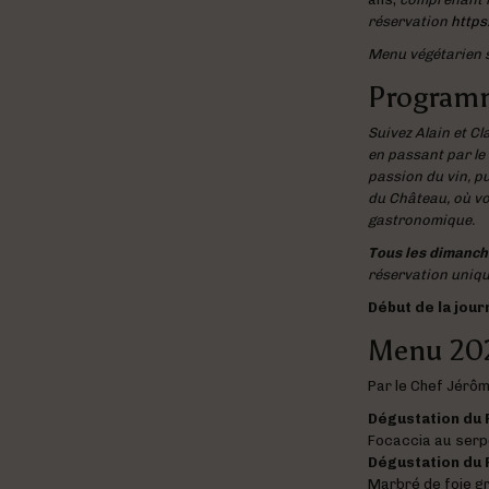
réservation
https
Menu végétarien 
Program
Suivez Alain et Cl
en passant par le 
passion du vin, pu
du Château, où vo
gastronomique.
Tous les dimanche
réservation uniq
Début de la jour
Menu 20
Par le Chef Jérô
Dégustation du P
Focaccia au serp
Dégustation du 
Marbré de foie gr