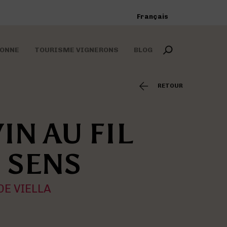
Français
RONNE
TOURISME VIGNERONS
BLOG
RETOUR
VIN AU FIL
u sein de la même
nts phares des
 de Madiran
es domaines
lations
ison
 SENS
DE VIELLA