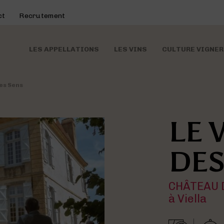
ct
Recrutement
LES APPELLATIONS
LES VINS
CULTURE VIGNE
des Sens
LE 
Deux entités a
Les événeme
Les vins
Visite d
appel
ma
DES
CHÂTEAU 
à Viella