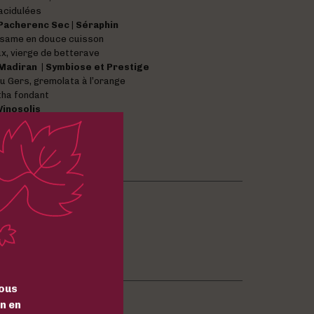
acidulées
Pacherenc Sec | Séraphin
ésame en douce cuisson
x, vierge de betterave
Madiran | Symbiose et Prestige
du Gers, gremolata à l’orange
atha fondant
Vinosolis
intense au chocolat noir
ise et caramel Madras
viella.fr
riou 32400 Viella
ous
n en