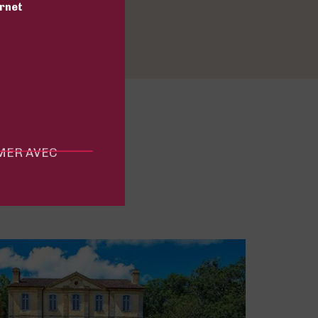
ernet
server
MMER AVEC