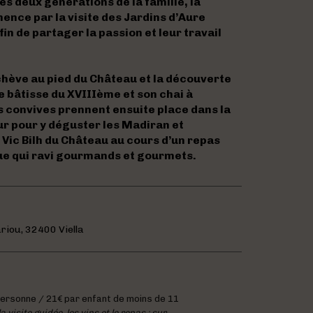
les deux générations de la famille, la
nce par la visite des Jardins d’Aure
n de partager la passion et leur travail
chève au pied du Château et la découverte
e bâtisse du XVIIIème et son chai à
s convives prennent ensuite place dans la
ur pour y déguster les Madiran et
Vic Bilh du Château au cours d’un repas
e qui ravi gourmands et gourmets.
riou, 32400 Viella
ersonne / 21€ par enfant de moins de 11
visite guidée, les vins et le repas : sur