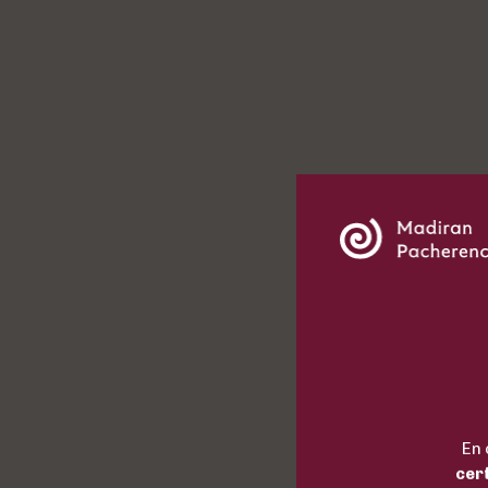
En 
cer