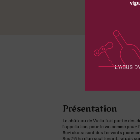
vigu
L'ABUS D
Présentation
Le château de Viella fait partie des 
l'appellation, pour le vin comme pour 
Bortolussi sont des fervents pionnier
Ses 25 ha d'un seul tenant, situés s