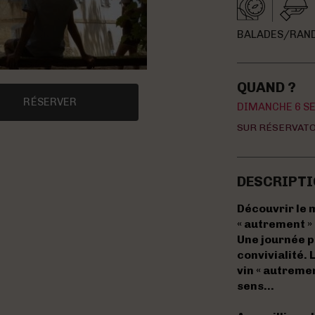
BALADES/RAND
QUAND ?
RÉSERVER
DIMANCHE 6 S
SUR RÉSERVAT
DESCRIPTI
Découvrir le 
« autrement »
Une journée pl
convivialité. 
vin « autremen
sens…