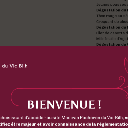
Jeunes pousses 
Dégustation du 
Thon rouge au s
Croquant de chou
Dégustation du 
Filet de canette 
Millefeuille d’Ag
Dégustation du 
Sablé et ganache 
Chantilly frambo
Café
CONTACT
05 62 69 75 81
contact@chateau
BIENVENUE !
54 chemin Delala
choisissant d’accéder au site Madiran Pacheren du Vic-Bilh,
v
tifiez être majeur et avoir connaissance de la réglementatio