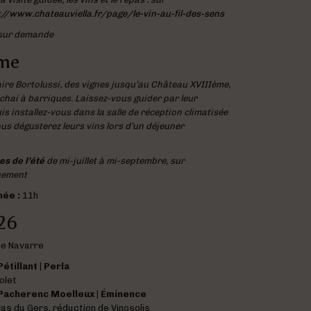
://www.chateauviella.fr/page/le-vin-au-fil-des-sens
sur demande
me
aire Bortolussi, des vignes jusqu’au Château XVIIIème,
chai à barriques. Laissez-vous guider par leur
is installez-vous dans la salle de réception climatisée
us dégusterez leurs vins lors d’un déjeuner
s de l’été
de mi-juillet à mi-septembre, sur
uement
née :
11h
26
me Navarre
étillant | Perla
olet
Pacherenc Moelleux | Éminence
as du Gers, réduction de Vinosolis