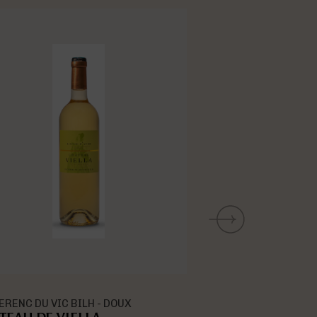
RAN
PACHERENC DU VIC BI