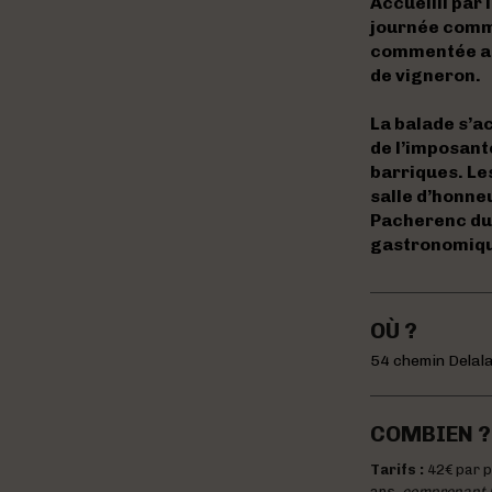
Accueilli par 
journée comme
commentée afi
de vigneron.
La balade s’a
de l’imposant
barriques. Le
salle d’honne
Pacherenc du 
gastronomiqu
OÙ ?
54 chemin Delala
COMBIEN ?
Tarifs :
42€ par p
ans,
comprenant la 