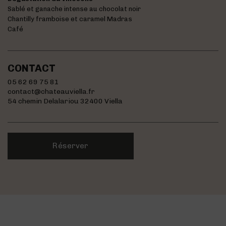
Sablé et ganache intense au chocolat noir
Chantilly framboise et caramel Madras
Café
CONTACT
05 62 69 75 81
contact@chateauviella.fr
54 chemin Delalariou 32400 Viella
Réserver