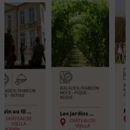
BALADES/RANDON
BALADES/RANDON
NÉES -
NÉES - PIQUE-
DÉGUSTATION
NIQUE
Randonnées dans les vignes
Les jardins d’Aure
CHÂTEAU
CHÂTEAU DE
LAFFITTE-
VIELLA
TESTON