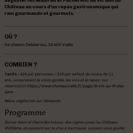
déguster les Madiran et Pacherenc du Vic Bilh du
Château au cours d’un repas gastronomique qui
ravi gourmands et gourmets.
OÙ ?
54 chemin Delalariou, 32400 Viella
COMBIEN ?
Tarifs :
42€ par personne / 21€ par enfant de moins de 11
ans,
comprenant la visite guidée, les vins et le repas : sur
réservation
https://www.chateauviella.fr/page/le-vin-au-fil-des-
sens
Menu végétarien sur demande
Programme
Suivez Alain et Claire Bortolussi, des vignes jusqu’au Château
XVIIIème, en passant par le chai à barriques. Laissez-vous guider