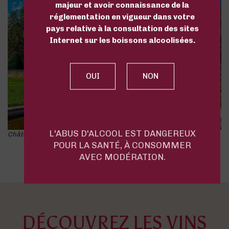
majeur et avoir connaissance de la
réglementation en vigueur dans votre
pays relative à la consultation des sites
Internet sur les boissons alcoolisées.
L'ABUS D'ALCOOL EST DANGEREUX
Château de Viella, AOC Madiran et Pacherenc du Vic Bilh
POUR LA SANTÉ, À CONSOMMER
AVEC MODÉRATION.
DÉCOUVREZ LES VINS