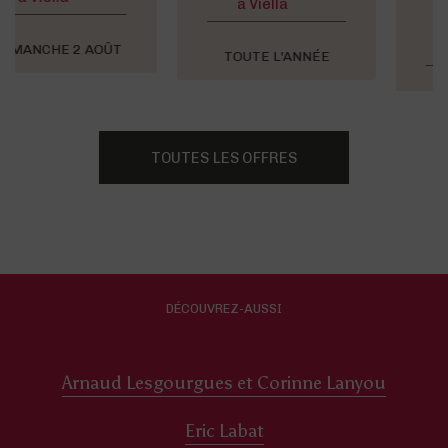
à Viella
à
Maumusson-
Laguian
TOUTE L'ANNÉE
MAI À SEPTEMBRE
TOUTES LES OFFRES
DÉCOUVREZ-AUSSI
Arnaud Lesgourgues et Corinne Lanyou
Eric Labat